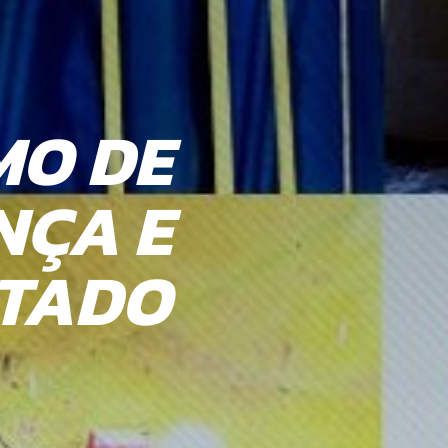
MO DE
 PARA
NÇA E
TO DE
LTADO
ENTES