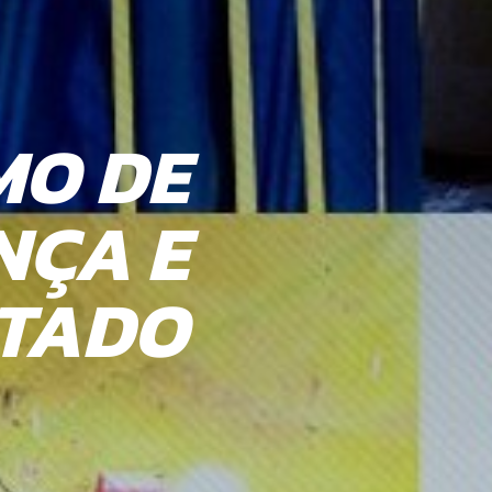
MO DE
 PARA
NÇA E
TO DE
LTADO
ENTES