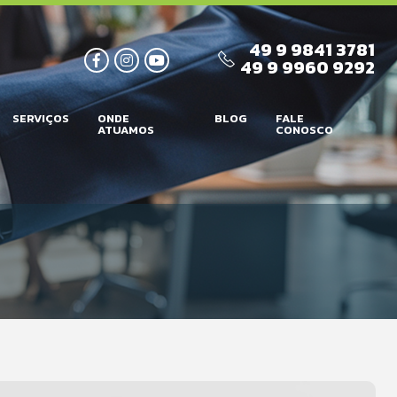
49 9 9841 3781
49 9 9960 9292
SERVIÇOS
ONDE
BLOG
FALE
ATUAMOS
CONOSCO