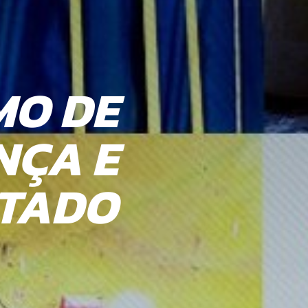
MO DE
 PARA
NÇA E
TO DE
LTADO
ENTES